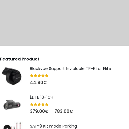
Featured Product
Blackvue Support Inviolable TP-E for Elite
5.00
out of 5
44.90
€
ÉLITE 10-1CH
5.00
out of 5
Plage
379.00
€
783.00
€
–
de
prix :
SAFY9 Kit mode Parking