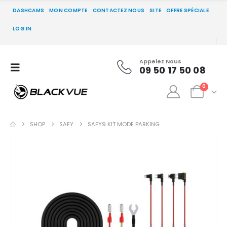
DASHCAMS
MON COMPTE
CONTACTEZ NOUS
SITE
OFFRE SPÉCIALE
LOG IN
Appelez Nous
09 50 17 50 08
0
SHOP
SAFY
SAFY9 KIT MODE PARKING