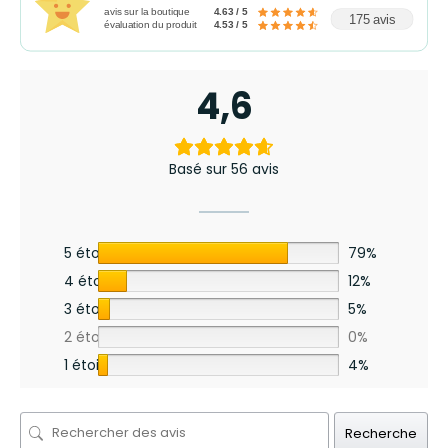
avis sur la boutique
4.63 / 5
175 avis
évaluation du produit
4.53 / 5
4,6
Basé sur 56 avis
5 étoiles
79%
4 étoiles
12%
3 étoiles
5%
2 étoiles
0%
1 étoile
4%
Recherche