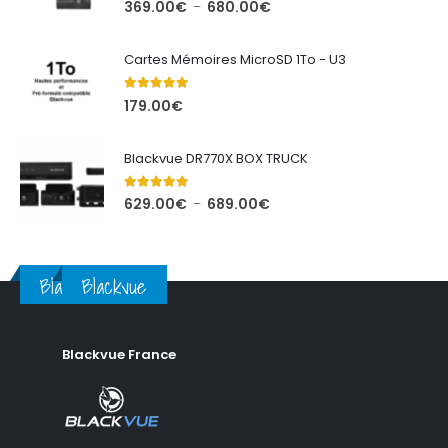
5.00
out of 5
Plage
369.00
€
680.00
€
–
de
prix :
Cartes Mémoires MicroSD 1To - U3
369.00€
à
5.00
out of 5
179.00
€
680.00€
Blackvue DR770X BOX TRUCK
5.00
out of 5
Plage
629.00
€
689.00
€
–
de
prix :
629.00€
Blackvue
Blackvue
à
689.00€
Blackvue France