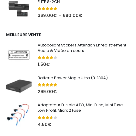
ÉLITE 8-2CH
469.00€
à
5.00
out of 5
Plage
369.00
€
680.00
€
–
622.00€
de
prix :
369.00€
MEILLEURE VENTE
à
Autocollant Stickers Attention Enregistrement
680.00€
Audio & Vidéo en cours
4.00
out of 5
1.50
€
Batterie Power Magic Ultra (B-130A)
5.00
out of 5
299.00
€
Adaptateur Fusible ATO, Mini Fuse, Mini Fuse
Low Profil, Micro2 Fuse
3.67
out of 5
4.50
€