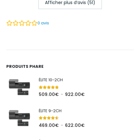
Afficher plus d‘avis (51)
0
avis
PRODUITS PHARE
ÉLITE 10-2CH
4.71
out of 5
Plage
509.00
€
922.00
€
–
de
prix :
ÉLITE 9-2CH
509.00€
à
4.44
out of 5
Plage
469.00
€
622.00
€
–
922.00€
de
prix :