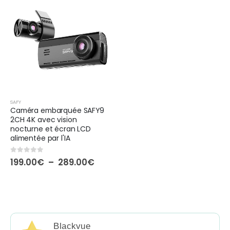
SAFY
Caméra embarquée SAFY9
2CH 4K avec vision
nocturne et écran LCD
alimentée par l'IA
0
out of 5
Plage
199.00
€
–
289.00
€
de
prix :
199.00€
à
289.00€
Blackvue