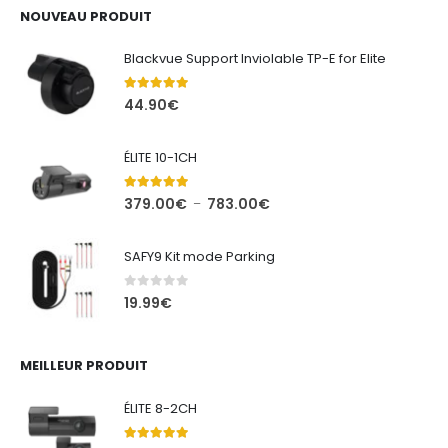
NOUVEAU PRODUIT
Blackvue Support Inviolable TP-E for Elite
5.00
out of 5
44.90
€
ÉLITE 10-1CH
5.00
out of 5
Plage
379.00
€
783.00
€
–
de
prix :
SAFY9 Kit mode Parking
379.00€
à
0
out of 5
19.99
€
783.00€
MEILLEUR PRODUIT
ÉLITE 8-2CH