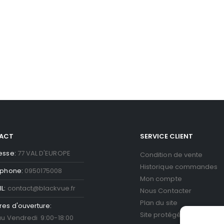
ACT
SERVICE CLIENT
esse:
77 VAL D'EUROPE
Condition de vente
Historique commandes
éphone:
0950175008
Mon compte
L:
contact@blackvue.fr
Nous Contacter
Plan du site
res d'ouverture:
Site protégé par reCAPT
au Vendredi 9:00-18:00