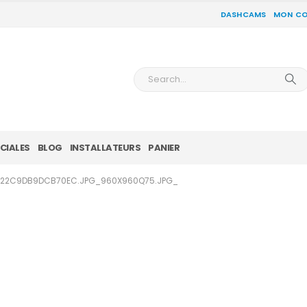
DASHCAMS
MON C
CIALES
BLOG
INSTALLATEURS
PANIER
822C9DB9DCB70EC.JPG_960X960Q75.JPG_