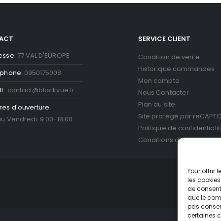
ACT
SERVICE CLIENT
esse:
77 VAL D'EUROPE
Condition de vente
Historique commandes
éphone:
0950175008
Mon compte
L:
contact@blackvue.fr
Nous Contacter
Plan du site
res d'ouverture:
Site protégé par reCAPT
au Vendredi 9:00-18:00
Politique de confidentiali
Conditions d'utilisation
Go
Pour offrir
les cookies
de consenti
que le comp
pas consent
certaines c