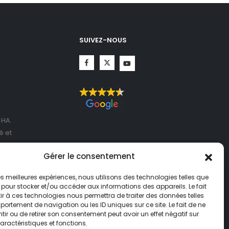
SUIVEZ-NOUS
CHA.
té
et
ogle
Gérer le consentement
 les meilleures expériences, nous utilisons des technologies telles que
 pour stocker et/ou accéder aux informations des appareils. Le fait
r à ces technologies nous permettra de traiter des données telles
ortement de navigation ou les ID uniques sur ce site. Le fait de ne
ir ou de retirer son consentement peut avoir un effet négatif sur
aractéristiques et fonctions.