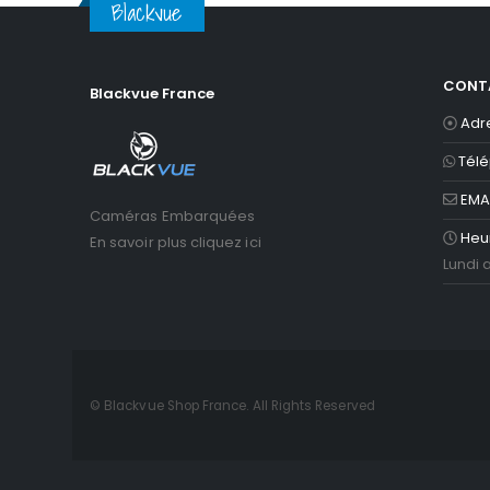
Blackvue
Blackvue
CONT
Blackvue France
Adr
Tél
EMAI
Caméras Embarquées
Heu
En savoir plus cliquez ici
Lundi 
© Blackvue Shop France. All Rights Reserved