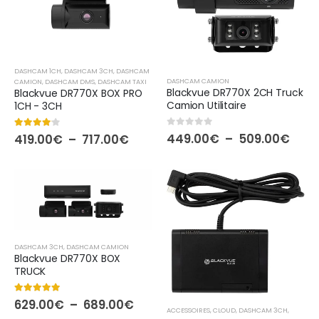
DASHCAM 1CH
,
DASHCAM 3CH
,
DASHCAM
DASHCAM CAMION
CAMION
,
DASHCAM DMS
,
DASHCAM TAXI
Blackvue DR770X 2CH Truck
Blackvue DR770X BOX PRO
Camion Utilitaire
1CH - 3CH
0
out of 5
Plag
4.00
out of 5
449.00
€
–
509.00
€
Plage
419.00
€
–
717.00
€
de
de
prix :
prix :
449
419.00€
à
à
509.
717.00€
DASHCAM 3CH
,
DASHCAM CAMION
Blackvue DR770X BOX
TRUCK
5.00
out of 5
Plage
629.00
€
–
689.00
€
ACCESSOIRES
,
CLOUD
,
DASHCAM 3CH
,
de