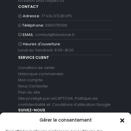
En savoir plus cliquez ici
CONTACT
Adresse:
77 VAL D'EUROPE
Téléphone:
0950175008
EMAIL:
contact@blackvue.fr
Heures d'ouverture:
Lundi au Vendredi 9:00-18:00
SERVICE CLIENT
Condition de vente
Historique commandes
Mon compte
Nous Contacter
Plan du site
Site protégé par reCAPTCHA.
Politique de
confidentialité
et
Conditions d'utilisation
Google
SUIVEZ-NOUS
Gérer le consentement