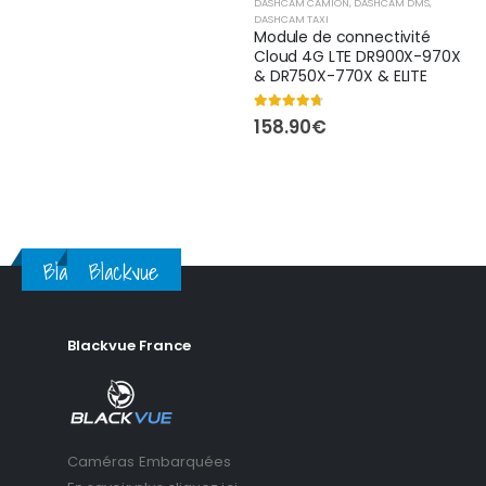
DASHCAM CAMION
,
DASHCAM DMS
,
prix :
DASHCAM TAXI
629.00€
Module de connectivité
à
Cloud 4G LTE DR900X-970X
689.00€
& DR750X-770X & ELITE
4.63
out of 5
158.90
€
ge
:
9.00€
ge
7.00€
Blackvue
Blackvue
:
.00€
.00€
Blackvue France
Caméras Embarquées