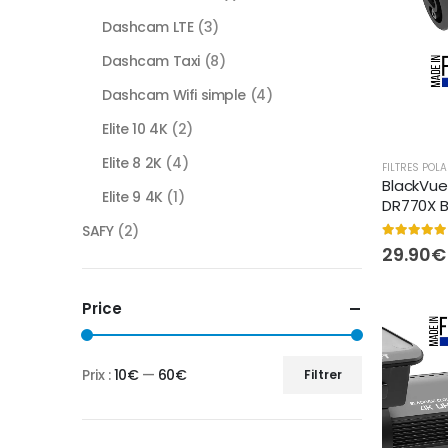
Dashcam LTE
(3)
Dashcam Taxi
(8)
Dashcam Wifi simple
(4)
Elite 10 4K
(2)
Elite 8 2K
(4)
FILTRES POL
BlackVue 
Elite 9 4K
(1)
DR770X 
SAFY
(2)
5.00
out of
29.90
€
Price
Prix :
10€
—
60€
Filtrer
Prix
Prix
min
max