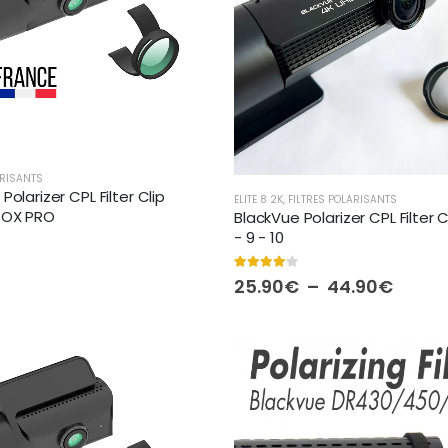
ARISANTS
Polarizer CPL Filter Clip
ELITE 8 2K
,
FILTRES POLARISANTS
BOX PRO
BlackVue Polarizer CPL Filter Cl
- 9 - 10
 5
4.00
out of 5
Plage
25.90
€
–
44.90
€
de
prix :
25.90
à
44.90