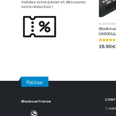
Validez votre panier et découvrez
à
votre réduction !
922.00€
ACCESSOIRE
BlackVue 
DR900S&
5.00
out of
26.90
€
Blackvue
Blackvue
CONT
Blackvue France
Adr