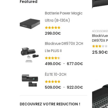
Featured
Batterie Power Magic
Ultra (B-130A)
ACCESSOIRE
5.00
out of 5
299.00
€
BlackVue 
DR970X Pl
Blackvue DR970X 2CH
Lte PLUS II
3.00
out of
25.90
€
4.33
out of 5
Plage
499.00
€
677.00
€
–
de
ÉLITE 10-2CH
prix :
499.00€
à
4.75
out of 5
Plage
509.00
€
922.00
€
–
677.00€
de
prix :
DECOUVREZ VOTRE REDUCTION !
509.00€