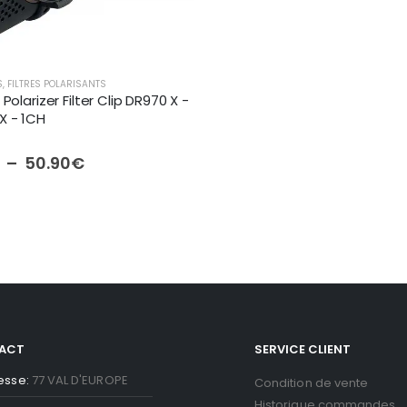
S
,
FILTRES POLARISANTS
Polarizer Filter Clip DR970 X -
X - 1CH
 5
Plage
–
50.90
€
de
prix :
26.90€
à
50.90€
ACT
SERVICE CLIENT
esse:
77 VAL D'EUROPE
Condition de vente
Historique commandes