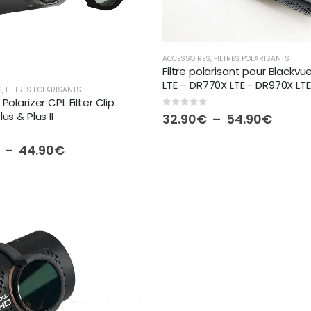
ACCESSOIRES
,
FILTRES POLARISANTS
Filtre polarisant pour Blackv
LTE – DR770X LTE - DR970X LTE
S
,
FILTRES POLARISANTS
Polarizer CPL Filter Clip
us & Plus II
0
out of 5
Plage
32.90
€
–
54.90
€
de
prix :
 5
Plage
–
44.90
€
32.90
de
à
prix :
54.90
25.90€
à
44.90€