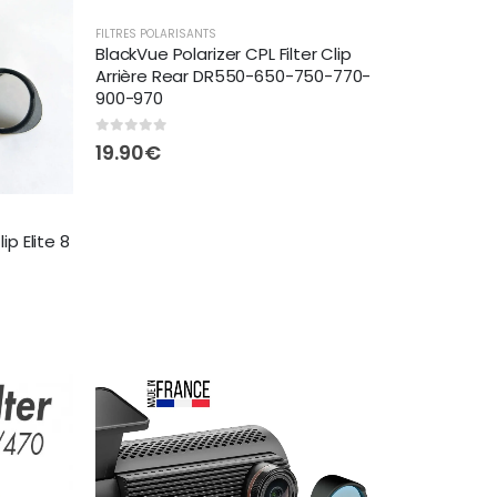
FILTRES POLARISANTS
BlackVue Polarizer CPL Filter Clip
Arrière Rear DR550-650-750-770-
900-970
0
out of 5
19.90
€
ip Elite 8
€
€