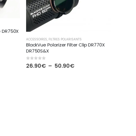
ue DR750X
ACCESSOIRES
,
FILTRES POLARISANTS
BlackVue Polarizer Filter Clip DR770X
DR750S&X
0
out of 5
Plage
26.90
€
–
50.90
€
€
de
prix :
€
26.90€
à
50.90€