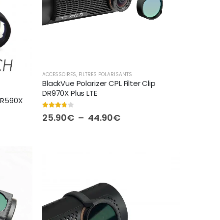
ACCESSOIRES
,
FILTRES POLARISANTS
BlackVue Polarizer CPL Filter Clip
DR970X Plus LTE
 DR590X
3.75
out of 5
Plage
25.90
€
–
44.90
€
de
prix :
25.90€
€
à
44.90€
€