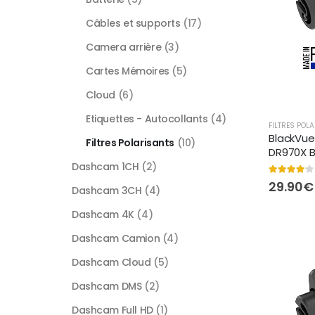
Câbles et supports
(17)
Camera arrière
(3)
Cartes Mémoires
(5)
Cloud
(6)
Etiquettes - Autocollants
(4)
FILTRES POL
BlackVue 
Filtres Polarisants
(10)
DR970X 
Dashcam 1CH
(2)
4.00
out of
29.90
€
Dashcam 3CH
(4)
Dashcam 4K
(4)
Dashcam Camion
(4)
Dashcam Cloud
(5)
Dashcam DMS
(2)
Dashcam Full HD
(1)