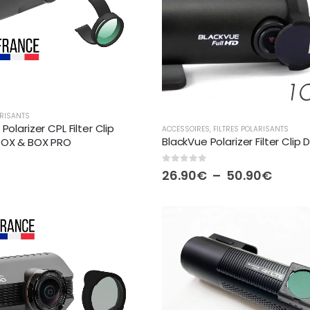
ARISANTS
Polarizer CPL Filter Clip
ACCESSOIRES
,
FILTRES POLARISANTS
BlackVue Polarizer Filter Clip
BOX & BOX PRO
0
out of 5
 5
Plage
26.90
€
–
50.90
€
de
prix :
26.90
à
50.90