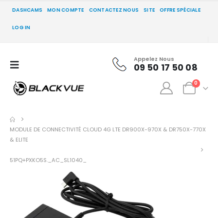
DASHCAMS
MON COMPTE
CONTACTEZ NOUS
SITE
OFFRE SPÉCIALE
LOG IN
Appelez Nous
09 50 17 50 08
0
MODULE DE CONNECTIVITÉ CLOUD 4G LTE DR900X-970X & DR750X-770X
& ELITE
51PQ+PXKO5S._AC_SL1040_