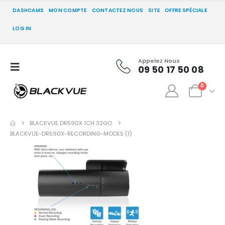
DASHCAMS
MON COMPTE
CONTACTEZ NOUS
SITE
OFFRE SPÉCIALE
LOG IN
Appelez Nous
09 50 17 50 08
0
BLACKVUE DR590X 1CH 32GO
BLACKVUE-DR590X-RECORDING-MODES (1)