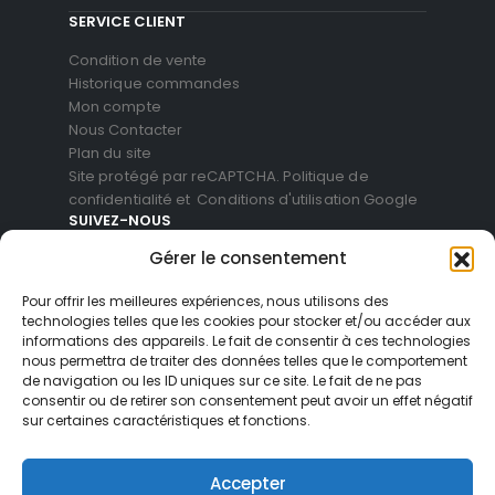
SERVICE CLIENT
Condition de vente
Historique commandes
Mon compte
Nous Contacter
Plan du site
Site protégé par reCAPTCHA.
Politique de
confidentialité
et
Conditions d'utilisation
Google
SUIVEZ-NOUS
Gérer le consentement
Pour offrir les meilleures expériences, nous utilisons des
technologies telles que les cookies pour stocker et/ou accéder aux
informations des appareils. Le fait de consentir à ces technologies
nous permettra de traiter des données telles que le comportement
de navigation ou les ID uniques sur ce site. Le fait de ne pas
consentir ou de retirer son consentement peut avoir un effet négatif
sur certaines caractéristiques et fonctions.
© Blackvue Shop France. All Rights Reserved
Accepter