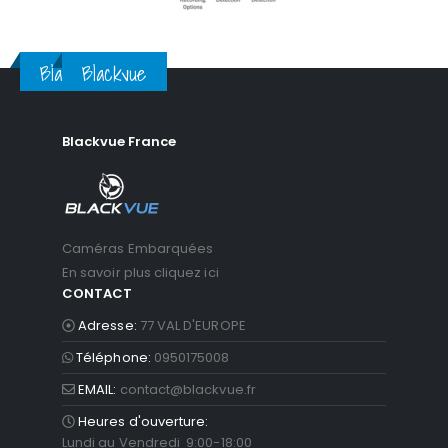
Blackvue
Blackvue
Blackvue France
Caméras Embarquées
En savoir plus cliquez ici
CONTACT
Adresse:
77 VAL D'EUROPE
Téléphone:
0950175008
EMAIL:
contact@blackvue.fr
Heures d'ouverture:
Lundi au Vendredi 9:00-18:00