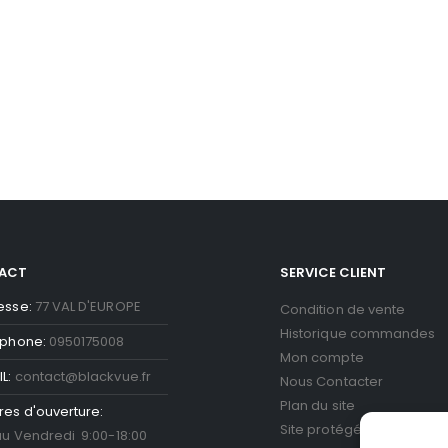
ACT
SERVICE CLIENT
esse:
77 VAL D'EUROPE
Condition de vente
Historique commandes
éphone:
0950175008
Mon compte
L:
contact@blackvue.fr
Nous Contacter
Plan du site
res d'ouverture:
Site protégé par reCAPT
au Vendredi 9:00-18:00