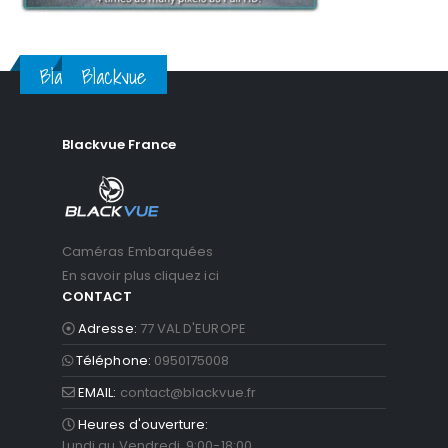
Blackvue
Blackvue
Blackvue France
Caméras Embarquées
En savoir plus cliquez ici
CONTACT
Adresse:
77 VAL D'EUROPE
Téléphone:
0950175008
EMAIL:
contact@blackvue.fr
Heures d'ouverture:
Lundi au Vendredi 9:00-18:00