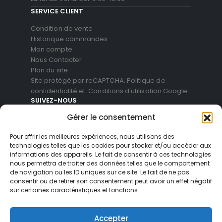
SERVICE CLIENT
Condition de vente
Historique commandes
Mon compte
Nous Contacter
Plan du site
Site protégé par reCAPTCHA.
Politique de
confidentialité
et
Conditions d'utilisation
Google
SUIVEZ-NOUS
Gérer le consentement
Pour offrir les meilleures expériences, nous utilisons des
technologies telles que les cookies pour stocker et/ou accéder aux
informations des appareils. Le fait de consentir à ces technologies
nous permettra de traiter des données telles que le comportement
de navigation ou les ID uniques sur ce site. Le fait de ne pas
consentir ou de retirer son consentement peut avoir un effet négatif
sur certaines caractéristiques et fonctions.
© Blackvue Shop France. All Rights Reserved
Accepter