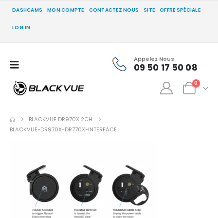
DASHCAMS
MON COMPTE
CONTACTEZ NOUS
SITE
OFFRE SPÉCIALE
LOG IN
Appelez Nous
09 50 17 50 08
0
BLACKVUE DR970X 2CH
BLACKVUE-DR970X-DR770X-INTERFACE