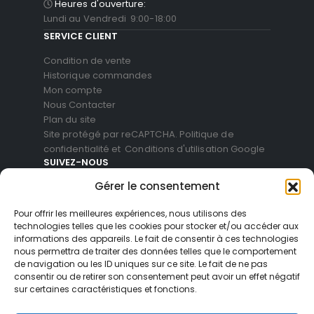
Heures d'ouverture:
Lundi au Vendredi 9:00-18:00
SERVICE CLIENT
Condition de vente
Historique commandes
Mon compte
Nous Contacter
Plan du site
Site protégé par reCAPTCHA.
Politique de
confidentialité
et
Conditions d'utilisation
Google
SUIVEZ-NOUS
Gérer le consentement
Pour offrir les meilleures expériences, nous utilisons des
technologies telles que les cookies pour stocker et/ou accéder aux
informations des appareils. Le fait de consentir à ces technologies
nous permettra de traiter des données telles que le comportement
de navigation ou les ID uniques sur ce site. Le fait de ne pas
consentir ou de retirer son consentement peut avoir un effet négatif
sur certaines caractéristiques et fonctions.
© Blackvue Shop France. All Rights Reserved