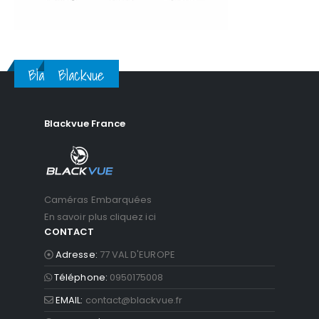
Blackvue
Blackvue
Blackvue France
Caméras Embarquées
En savoir plus cliquez ici
CONTACT
Adresse:
77 VAL D'EUROPE
Téléphone:
0950175008
EMAIL:
contact@blackvue.fr