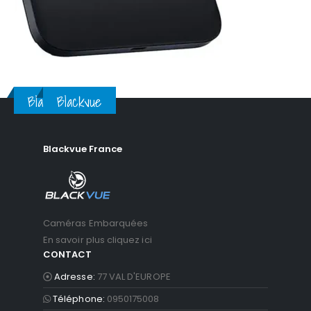
Blackvue
Blackvue
Blackvue France
Caméras Embarquées
En savoir plus cliquez ici
CONTACT
Adresse:
77 VAL D'EUROPE
Téléphone:
0950175008