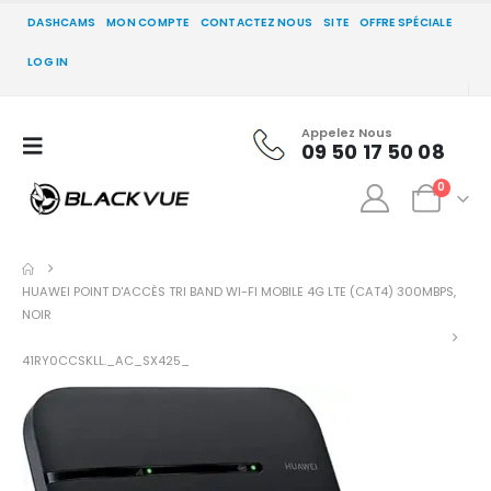
DASHCAMS
MON COMPTE
CONTACTEZ NOUS
SITE
OFFRE SPÉCIALE
LOG IN
Appelez Nous
09 50 17 50 08
0
HUAWEI POINT D'ACCÈS TRI BAND WI-FI MOBILE 4G LTE (CAT4) 300MBPS,
NOIR
41RY0CCSKLL._AC_SX425_