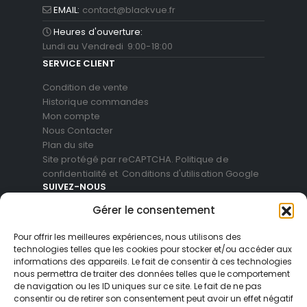
EMAIL:
contact@blackvue.fr
Heures d'ouverture:
Lundi au Vendredi 9:00-18:00
SERVICE CLIENT
Condition de vente
Historique commandes
Mon compte
Nous Contacter
Plan du site
Site protégé par reCAPTCHA.
Politique de
confidentialité
et
Conditions d'utilisation
Google
SUIVEZ-NOUS
Gérer le consentement
Pour offrir les meilleures expériences, nous utilisons des
technologies telles que les cookies pour stocker et/ou accéder aux
informations des appareils. Le fait de consentir à ces technologies
nous permettra de traiter des données telles que le comportement
de navigation ou les ID uniques sur ce site. Le fait de ne pas
consentir ou de retirer son consentement peut avoir un effet négatif