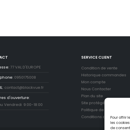
ACT
SERVICE CLIENT
esse:
77 VAL D'EUROPE
Condition de vente
Historique commandes
éphone:
0950175008
Mon compte
L:
contact@blackvue.fr
Nous Contacter
Plan du site
res d'ouverture:
Site protégé par reCAPT
au Vendredi 9:00-18:00
Politique de confidentiali
Conditions d'utilisation
Go
Pour offrir
les cookies
de consenti