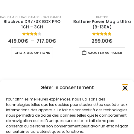
page
du
du
produit
produ
DASHCAM 1CH
,
DASHCAM 3CH
,
DASHCAM CAMION
,
DASHCAM DMS
,
DASHCAM TAXI
BATTERIE
Blackvue DR770X BOX PRO
Batterie Power Magic Ultra
1CH – 3CH
(B-130A)
Plage
4.00
out of 5
5.00
out of 5
419.00
€
–
717.00
€
299.00
€
de
prix :
Ce
CHOIX DES OPTIONS
AJOUTER AU PANIER
419.00€
produit
à
a
717.00€
plusieurs
variations.
Les
Gérer le consentement
options
peuvent
Pour offrir les meilleures expériences, nous utilisons des
être
technologies telles que les cookies pour stocker et/ou accéder aux
choisies
informations des appareils. Le fait de consentir à ces technologies
sur
nous permettra de traiter des données telles que le comportement
la
de navigation ou les ID uniques sur ce site. Le fait de ne pas
page
consentir ou de retirer son consentement peut avoir un effet négatif
sur certaines caractéristiques et fonctions.
du