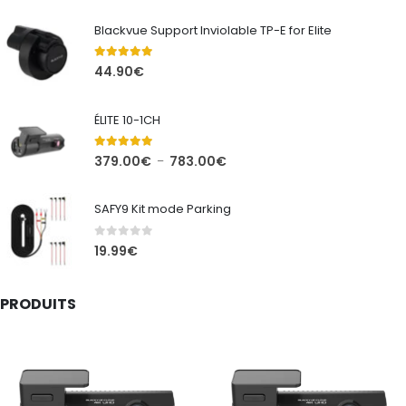
Blackvue Support Inviolable TP-E for Elite
5.00
out of 5
44.90
€
ÉLITE 10-1CH
5.00
out of 5
Plage
379.00
€
783.00
€
–
de
prix :
SAFY9 Kit mode Parking
379.00€
à
0
out of 5
19.99
€
783.00€
PRODUITS