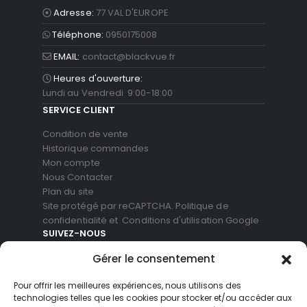
Adresse:
77 VAL D'EUROPE
Téléphone:
0950175008
EMAIL:
contact@blackvue.fr
Heures d'ouverture:
Lundi au Vendredi 9:00-18:00
SERVICE CLIENT
Condition de vente
Historique commandes
Mon compte
Nous Contacter
Plan du site
Site protégé par reCAPTCHA.
Politique de
confidentialité
et
Conditions d'utilisation
Google
SUIVEZ-NOUS
Gérer le consentement
Pour offrir les meilleures expériences, nous utilisons des
technologies telles que les cookies pour stocker et/ou accéder aux