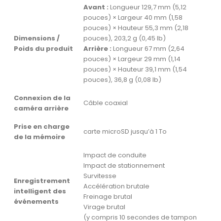
Avant :
Longueur 129,7 mm (5,12
pouces) × Largeur 40 mm (1,58
pouces) × Hauteur 55,3 mm (2,18
Dimensions /
pouces), 203,2 g (0,45 lb)
Poids du produit
Arrière :
Longueur 67 mm (2,64
pouces) × Largeur 29 mm (1,14
pouces) × Hauteur 39,1 mm (1,54
pouces), 36,8 g (0,08 lb)
Connexion de la
Câble coaxial
caméra arrière
Prise en charge
carte microSD jusqu’à 1 To
de la mémoire
Impact de conduite
Impact de stationnement
Survitesse
Enregistrement
Accélération brutale
intelligent des
Freinage brutal
événements
Virage brutal
(y compris 10 secondes de tampon