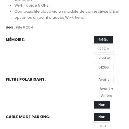
à
680.00€
Wi-Fi rapide 5 GHz.
Compatibilité cloud via un module de connectivité LTE en
option ou un point d’accès Wi-Fi tiers.
UGS :
Elite 8 2CH
MÉMOIRE
64Go
128Go
256Go
512Go
FILTRE POLARISANT
Avant
Avant +
Arrière
Non
CÂBLE MODE PARKING
Non
OBD