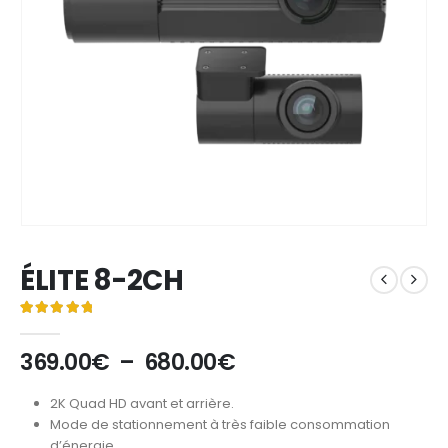
ÉLITE 8-2CH
Noté
2
5.00
sur 5 basé sur
notations client
Plage
369.00
€
–
680.00
€
de
prix :
2K Quad HD avant et arrière.
369.00€
Mode de stationnement à très faible consommation
d’énergie.