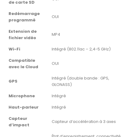
de carte SD
Redémarrage
OUI
programmé
Extension de
MP4
fichier vidéo
Wi-Fi
Intégré (802.11ac – 2,4-5 GHz)
Compatible
OUI
avec le Cloud
Intégré (double bande : GPS,
GPS
GLONASS)
Microphone
Intégré
Haut-parleur
Intégré
Capteur
Capteur d’accélération à 3 axes
d’impact
État d’enregistrement, connectivité