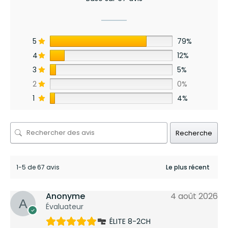
5
79%
4
12%
3
5%
2
0%
1
4%
Recherche
1-5 de 67 avis
Anonyme
4 août 2026
Évaluateur
ÉLITE 8-2CH