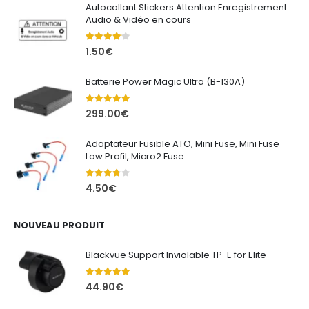
Autocollant Stickers Attention Enregistrement
680.00€
Audio & Vidéo en cours
4.00
out of 5
1.50
€
Batterie Power Magic Ultra (B-130A)
5.00
out of 5
299.00
€
Adaptateur Fusible ATO, Mini Fuse, Mini Fuse
Low Profil, Micro2 Fuse
3.67
out of 5
4.50
€
NOUVEAU PRODUIT
Blackvue Support Inviolable TP-E for Elite
5.00
out of 5
44.90
€