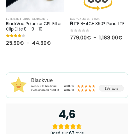
ELITE 8 2K
,
FILTRES POLARISANTS
DASHCAMS
,
ELITE 8 2K
BlackVue Polarizer CPL Filter
ÉLITE 8-4CH 360° Pano LTE
Clip Elite 8 - 9 - 10
0
out of 5
Plag
779.00
€
–
1,188.00
€
de
4.00
out of 5
Plage
25.90
€
–
44.90
€
prix :
de
779.
prix :
à
25.90€
1,18
à
44.90€
Blackvue
avis sur la boutique
4.60 / 5
197 avis
évaluation du produit
4.55 / 5
4,6
Basé sur 67 avis