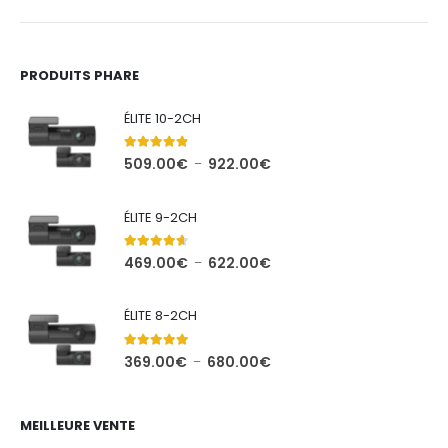
PRODUITS PHARE
ÉLITE 10-2CH
4.75
out of 5
Plage
509.00
€
922.00
€
–
de
prix :
ÉLITE 9-2CH
509.00€
à
4.55
out of 5
Plage
469.00
€
622.00
€
–
922.00€
de
prix :
ÉLITE 8-2CH
469.00€
à
5.00
out of 5
Plage
369.00
€
680.00
€
–
622.00€
de
prix :
369.00€
MEILLEURE VENTE
à