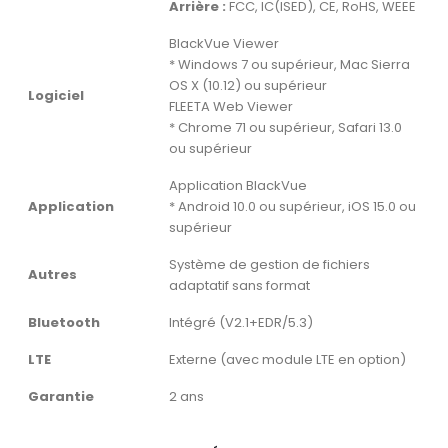
Arrière :
FCC, IC(ISED), CE, RoHS, WEEE
BlackVue Viewer
* Windows 7 ou supérieur, Mac Sierra
OS X (10.12) ou supérieur
Logiciel
FLEETA Web Viewer
* Chrome 71 ou supérieur, Safari 13.0
ou supérieur
Application BlackVue
Application
* Android 10.0 ou supérieur, iOS 15.0 ou
supérieur
Système de gestion de fichiers
Autres
adaptatif sans format
Bluetooth
Intégré (V2.1+EDR/5.3)
LTE
Externe (avec module LTE en option)
Garantie
2 ans