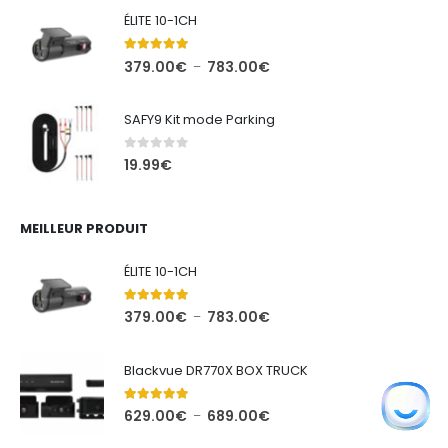
ÉLITE 10-1CH
5.00
out of 5
Plage
379.00
€
783.00
€
–
de
prix :
SAFY9 Kit mode Parking
379.00€
à
0
out of 5
19.99
€
783.00€
MEILLEUR PRODUIT
ÉLITE 10-1CH
5.00
out of 5
Plage
379.00
€
783.00
€
–
de
prix :
Blackvue DR770X BOX TRUCK
379.00€
à
5.00
out of 5
Plage
629.00
€
689.00
€
–
783.00€
de