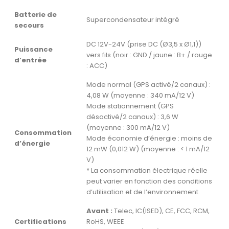
Batterie de
Supercondensateur intégré
secours
DC 12V-24V (prise DC (Ø3,5 x Ø1,1))
Puissance
vers fils (noir : GND / jaune : B+ / rouge
d’entrée
: ACC)
Mode normal (GPS activé/2 canaux) :
4,08 W (moyenne : 340 mA/12 V)
Mode stationnement (GPS
désactivé/2 canaux) : 3,6 W
(moyenne : 300 mA/12 V)
Consommation
Mode économie d’énergie : moins de
d’énergie
12 mW (0,012 W) (moyenne : < 1 mA/12
V)
* La consommation électrique réelle
peut varier en fonction des conditions
d’utilisation et de l’environnement.
Avant :
Telec, IC(ISED), CE, FCC, RCM,
Certifications
RoHS, WEEE