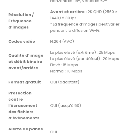
Horizontale 118°, Verticale 62°
Avant et arrière :
2K QHD (2560 ×
Résolution /
1440) à 30 ips
Fréquence
* La fréquence d’images peut varier
d’images
pendant la diffusion Wi-Fi.
Codec vidéo
H.264 (AVC)
Le plus élevé (extrême) : 25 Mbps
Qualité d’image
Le plus élevé (par défaut) : 20 Mbps
et débit binaire
Élevé : 15 Mbps
avant/arrière
Normal : 10 Mbps
Format gratuit
OUI (adaptatif)
Protection
contre
l’écrasement
OUI (jusqu’à 50)
des fichiers
d’événements
Alerte de panne
OUI