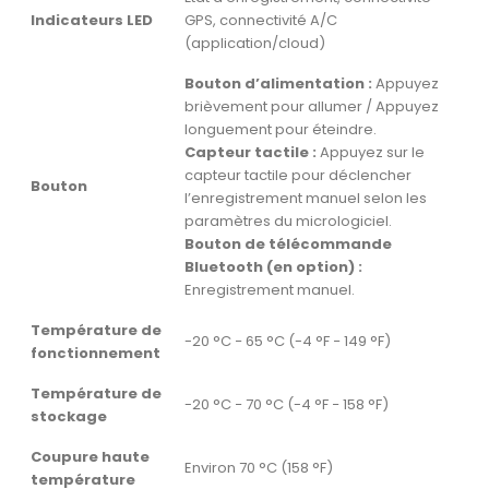
Indicateurs LED
GPS, connectivité A/C
(application/cloud)
Bouton d’alimentation :
Appuyez
brièvement pour allumer / Appuyez
longuement pour éteindre.
Capteur tactile :
Appuyez sur le
capteur tactile pour déclencher
Bouton
l’enregistrement manuel selon les
paramètres du micrologiciel.
Bouton de télécommande
Bluetooth (en option) :
Enregistrement manuel.
Température de
-20 °C − 65 °C (-4 °F − 149 °F)
fonctionnement
Température de
-20 °C − 70 °C (-4 °F − 158 °F)
stockage
Coupure haute
Environ 70 °C (158 °F)
température