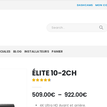
DASHCAMS
MON C
CIALES
BLOG
INSTALLATEURS
PANIER
ÉLITE 10-2CH
Noté
8
4.75
sur 5 basé sur
notations client
Plage
509.00
€
–
922.00
€
de
prix :
4K Ultra HD Avant et arrière.