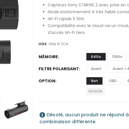
509.00
Capteurs Sony STARVIS 2 avec prise en c
à
Mode stationnement à très faible con
922.00
Wi-Fi rapide 5 GHz.
Compatibilité avec le cloud via un modu
d’accès Wi-Fi tiers.
UGS :
Elite 10 2CH
MÉMOIRE
64Go
128Go
FILTRE POLARISANT
Avant
Avant + A
OPTION
Non
OBD
EFFACER
Désolé, aucun produit ne répond à v
combinaison différente.