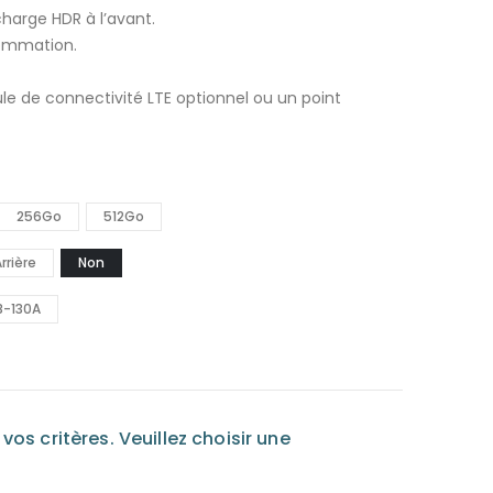
€
harge HDR à l’avant.
sommation.
€
le de connectivité LTE optionnel ou un point
256Go
512Go
rrière
Non
B-130A
os critères. Veuillez choisir une