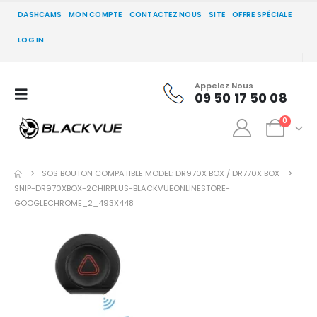
DASHCAMS
MON COMPTE
CONTACTEZ NOUS
SITE
OFFRE SPÉCIALE
LOG IN
Appelez Nous
09 50 17 50 08
0
SOS BOUTON COMPATIBLE MODEL: DR970X BOX / DR770X BOX
SNIP-DR970XBOX-2CHIRPLUS-BLACKVUEONLINESTORE-
GOOGLECHROME_2_493X448