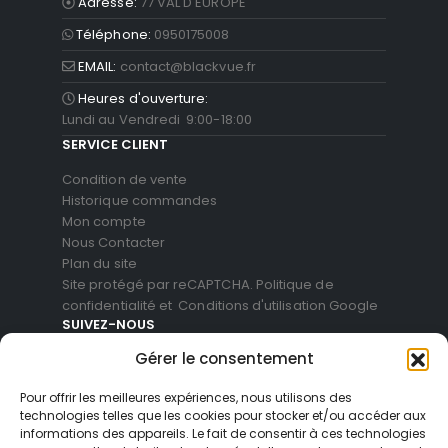
Adresse:
77 VAL D'EUROPE
Téléphone:
0950175008
EMAIL:
contact@blackvue.fr
Heures d'ouverture:
Lundi au Vendredi 9:00-18:00
SERVICE CLIENT
Condition de vente
Historique commandes
Mon compte
Nous Contacter
Plan du site
Site protégé par reCAPTCHA.
Politique de
confidentialité
et
Conditions d'utilisation
Google
SUIVEZ-NOUS
Gérer le consentement
Pour offrir les meilleures expériences, nous utilisons des
technologies telles que les cookies pour stocker et/ou accéder aux
informations des appareils. Le fait de consentir à ces technologies