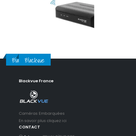
Blackvue
Blackvue
Blackvue France
Caméras Embarquées
En savoir plus cliquez ici
CONTACT