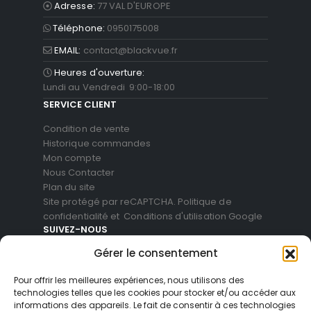
Adresse:
77 VAL D'EUROPE
Téléphone:
0950175008
EMAIL:
contact@blackvue.fr
Heures d'ouverture:
Lundi au Vendredi 9:00-18:00
SERVICE CLIENT
Condition de vente
Historique commandes
Mon compte
Nous Contacter
Plan du site
Site protégé par reCAPTCHA.
Politique de
confidentialité
et
Conditions d'utilisation
Google
SUIVEZ-NOUS
Gérer le consentement
Pour offrir les meilleures expériences, nous utilisons des
technologies telles que les cookies pour stocker et/ou accéder aux
informations des appareils. Le fait de consentir à ces technologies