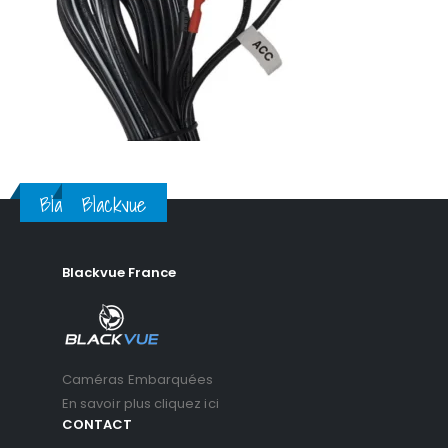
Blackvue
Blackvue
Blackvue France
Caméras Embarquées
En savoir plus cliquez ici
CONTACT