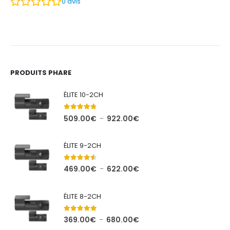
0
avis
PRODUITS PHARE
ÉLITE 10-2CH
4.71
out of 5
Plage
509.00
€
922.00
€
–
de
prix :
ÉLITE 9-2CH
509.00€
à
4.44
out of 5
Plage
469.00
€
622.00
€
–
922.00€
de
prix :
ÉLITE 8-2CH
469.00€
à
5.00
out of 5
Plage
369.00
€
680.00
€
–
622.00€
de