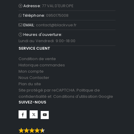
Adresse:
77 VAL D'EUROPE
Téléphone:
0950175008
EMAIL:
contact@blackvue.fr
Heures d'ouverture:
Lundi au Vendredi 9:00-18:00
SERVICE CLIENT
Condition de vente
Historique commandes
Mon compte
Nous Contacter
Plan du site
Site protégé par reCAPTCHA.
Politique de
confidentialité
et
Conditions d'utilisation
Google
SUIVEZ-NOUS