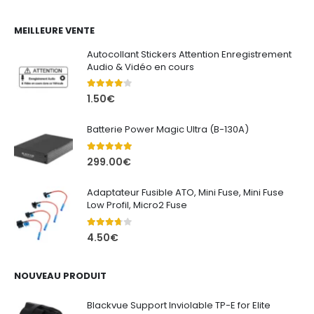
prix :
369.00€
MEILLEURE VENTE
à
Autocollant Stickers Attention Enregistrement
680.00€
Audio & Vidéo en cours
4.00
out of 5
1.50
€
Batterie Power Magic Ultra (B-130A)
5.00
out of 5
299.00
€
Adaptateur Fusible ATO, Mini Fuse, Mini Fuse
Low Profil, Micro2 Fuse
3.67
out of 5
4.50
€
NOUVEAU PRODUIT
Blackvue Support Inviolable TP-E for Elite