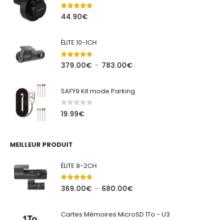
5.00
out of 5
44.90
€
ÉLITE 10-1CH
5.00
out of 5
Plage
379.00
€
783.00
€
–
de
prix :
SAFY9 Kit mode Parking
379.00€
à
0
out of 5
19.99
€
783.00€
MEILLEUR PRODUIT
ÉLITE 8-2CH
5.00
out of 5
Plage
369.00
€
680.00
€
–
de
prix :
Cartes Mémoires MicroSD 1To - U3
369.00€