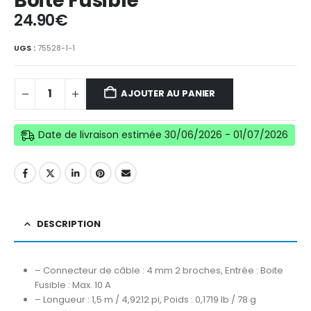
Boite Fusible
24.90
€
UGS :
75528-1-1
AJOUTER AU PANIER
Date de livraison estimée 30/06/2026 - 01/07/2026
DESCRIPTION
– Connecteur de câble : 4 mm 2 broches, Entrée : Boite
Fusible : Max. 10 A
– Longueur : 1,5 m / 4,9212 pi, Poids : 0,1719 lb / 78 g