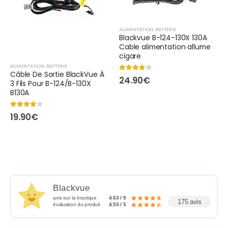
ALIMENTATION
,
BATTERIE
Blackvue B-124-130X 130A
Cable alimentation allume
cigare
ALIMENTATION
,
BATTERIE
Câble De Sortie BlackVue À
4.00
out of 5
24.90
€
3 Fils Pour B-124/B-130X
B130A
4.00
out of 5
19.90
€
Blackvue
avis sur la boutique
4.63 / 5
175 avis
évaluation du produit
4.53 / 5