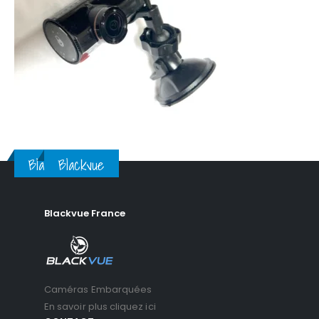
Blackvue
Blackvue
Blackvue France
Caméras Embarquées
En savoir plus cliquez ici