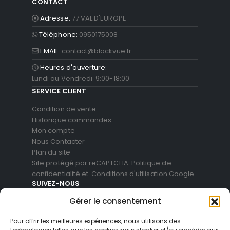
CONTACT
Adresse:
77 VAL D'EUROPE
Téléphone:
0950175008
EMAIL:
contact@blackvue.fr
Heures d'ouverture:
Lundi au Vendredi 9:00-18:00
SERVICE CLIENT
Condition de vente
Historique commandes
Mon compte
Nous Contacter
Plan du site
Site protégé par reCAPTCHA.
Politique de
confidentialité
et
Conditions d'utilisation
Google
SUIVEZ-NOUS
Gérer le consentement
Pour offrir les meilleures expériences, nous utilisons des