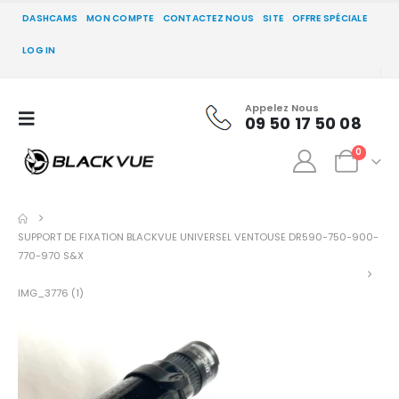
DASHCAMS
MON COMPTE
CONTACTEZ NOUS
SITE
OFFRE SPÉCIALE
LOG IN
Appelez Nous
09 50 17 50 08
0
SUPPORT DE FIXATION BLACKVUE UNIVERSEL VENTOUSE DR590-750-900-
770-970 S&X
IMG_3776 (1)