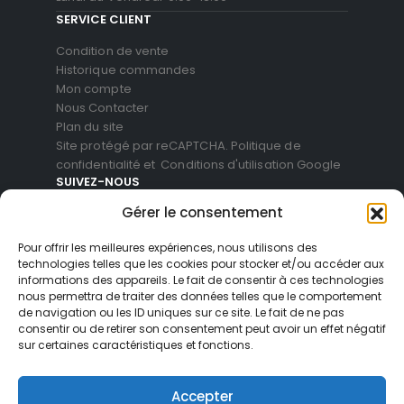
SERVICE CLIENT
Condition de vente
Historique commandes
Mon compte
Nous Contacter
Plan du site
Site protégé par reCAPTCHA.
Politique de
confidentialité
et
Conditions d'utilisation
Google
SUIVEZ-NOUS
Gérer le consentement
Pour offrir les meilleures expériences, nous utilisons des
technologies telles que les cookies pour stocker et/ou accéder aux
informations des appareils. Le fait de consentir à ces technologies
nous permettra de traiter des données telles que le comportement
de navigation ou les ID uniques sur ce site. Le fait de ne pas
consentir ou de retirer son consentement peut avoir un effet négatif
sur certaines caractéristiques et fonctions.
© Blackvue Shop France. All Rights Reserved
Accepter