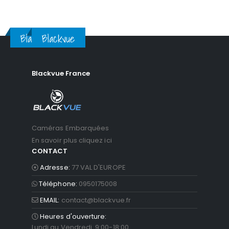
Blackvue
Blackvue
Blackvue France
Caméras Embarquées
En savoir plus cliquez ici
CONTACT
Adresse:
77 VAL D'EUROPE
Téléphone:
0950175008
EMAIL:
contact@blackvue.fr
Heures d'ouverture:
Lundi au Vendredi 9:00-18:00