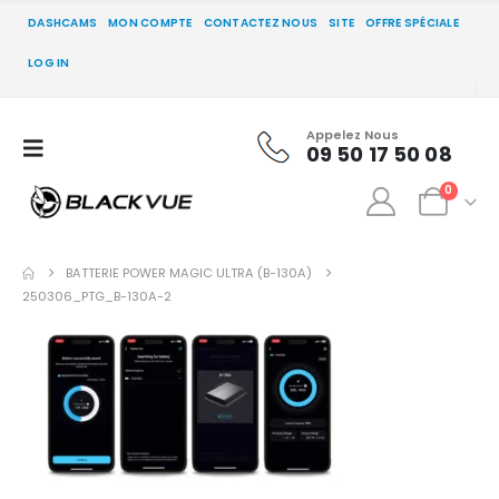
DASHCAMS
MON COMPTE
CONTACTEZ NOUS
SITE
OFFRE SPÉCIALE
LOG IN
Appelez Nous
09 50 17 50 08
0
BATTERIE POWER MAGIC ULTRA (B-130A)
250306_PTG_B-130A-2