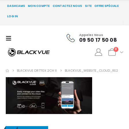
DASHCAMS
MON COMPTE
CONTACTEZ NOUS
SITE
OFFRE SPÉCIALE
LOG IN
Appelez Nous
09 50 17 50 08
0
BLACKVUE DR770X 2CH II
BLACKVUE_WEBSITE_CLOUD_RE2