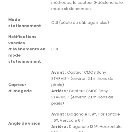
méthodes, le capteur G déclenche le
mode stationnement.
Mode
OUI (câble de câblage inclus)
stationnement
Notifications
vocales
d’événements en
OUI
mode
stationnement
Avant :
Capteur CMOS Sony
STARVIS™ (environ 2,1 millions de
Capteur
pixels)
d’imagerie
Arrière :
Capteur CMOS Sony
STARVIS™ (environ 2,1 millions de
pixels)
Avant :
Diagonale 139°, Horizontale
116°, Verticale 61°
Angle de vision
Arrière :
Diagonale 139°, Horizontale