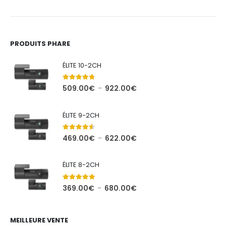
PRODUITS PHARE
ÉLITE 10-2CH
4.71
out of 5
Plage
509.00
€
922.00
€
–
de
prix :
ÉLITE 9-2CH
509.00€
à
4.44
out of 5
Plage
469.00
€
622.00
€
–
922.00€
de
prix :
ÉLITE 8-2CH
469.00€
à
5.00
out of 5
Plage
369.00
€
680.00
€
–
622.00€
de
prix :
369.00€
MEILLEURE VENTE