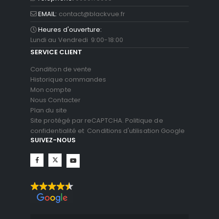
EMAIL:
contact@blackvue.fr
Heures d'ouverture:
Lundi au Vendredi 9:00-18:00
SERVICE CLIENT
Condition de vente
Historique commandes
Mon compte
Nous Contacter
Plan du site
Site protégé par reCAPTCHA.
Politique de
confidentialité
et
Conditions d'utilisation
Google
SUIVEZ-NOUS