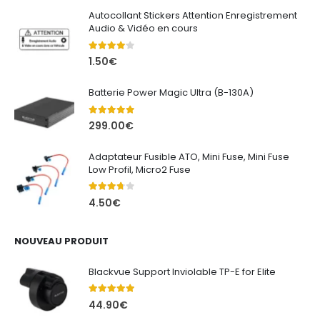
à
Autocollant Stickers Attention Enregistrement
680.00€
Audio & Vidéo en cours
4.00
out of 5
1.50
€
Batterie Power Magic Ultra (B-130A)
5.00
out of 5
299.00
€
Adaptateur Fusible ATO, Mini Fuse, Mini Fuse
Low Profil, Micro2 Fuse
3.67
out of 5
4.50
€
NOUVEAU PRODUIT
Blackvue Support Inviolable TP-E for Elite
5.00
out of 5
44.90
€