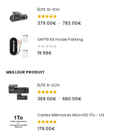
ÉLITE 10-1CH
5.00
out of 5
Plage
379.00
€
783.00
€
–
de
prix :
SAFY9 Kit mode Parking
379.00€
à
0
out of 5
19.99
€
783.00€
MEILLEUR PRODUIT
ÉLITE 8-2CH
5.00
out of 5
Plage
369.00
€
680.00
€
–
de
prix :
Cartes Mémoires MicroSD 1To - U3
369.00€
à
5.00
out of 5
179.00
€
680.00€