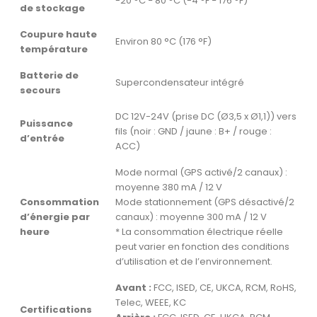
-20 °C − 80 °C (-4 °F − 176 °F)
de stockage
Coupure haute
Environ 80 °C (176 °F)
température
Batterie de
Supercondensateur intégré
secours
DC 12V-24V (prise DC (Ø3,5 x Ø1,1)) vers
Puissance
fils (noir : GND / jaune : B+ / rouge :
d’entrée
ACC)
Mode normal (GPS activé/2 canaux) :
moyenne 380 mA / 12 V
Consommation
Mode stationnement (GPS désactivé/2
d’énergie par
canaux) : moyenne 300 mA / 12 V
heure
* La consommation électrique réelle
peut varier en fonction des conditions
d’utilisation et de l’environnement.
Avant :
FCC, ISED, CE, UKCA, RCM, RoHS,
Telec, WEEE, KC
Certifications