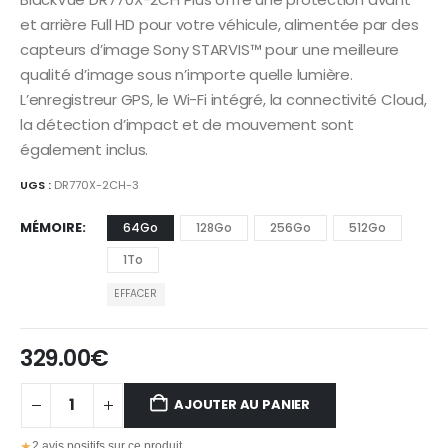
329.00€
et arrière Full HD pour votre véhicule, alimentée par des
à
capteurs d’image Sony STARVIS™ pour une meilleure
449.00€
qualité d’image sous n’importe quelle lumière.
L’enregistreur GPS, le Wi-Fi intégré, la connectivité Cloud,
la détection d’impact et de mouvement sont
également inclus.
UGS :
DR770X-2CH-3
MÉMOIRE
64Go
128Go
256Go
512Go
1To
EFFACER
329.00
€
AJOUTER AU PANIER
★
2 avis positifs sur ce produit