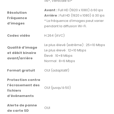
116°, Verticale 61°
Avant :
Full HD (1920 x 1080) à 60 ips
Résolution
Arrière :
Full HD (1920 x 1080) à 30 ips
Fréquence
* La fréquence d’images peut varier
d’images
pendant la diffusion Wi-Fi.
Codec vidéo
H.264 (AVC)
Le plus élevé (extrême) : 25+10 Mbps
Qualité d’image
Le plus élevé : 12+10 Mbps
et débit binaire
Élevé : 10+8 Mbps
avant/arrière
Normal : 8+6 Mbps
Format gratuit
OUI (adaptatif)
Protection contre
l’écrasement des
OUI (jusqu’à 50)
fichiers
d’événements
Alerte de panne
OUI
de carte SD