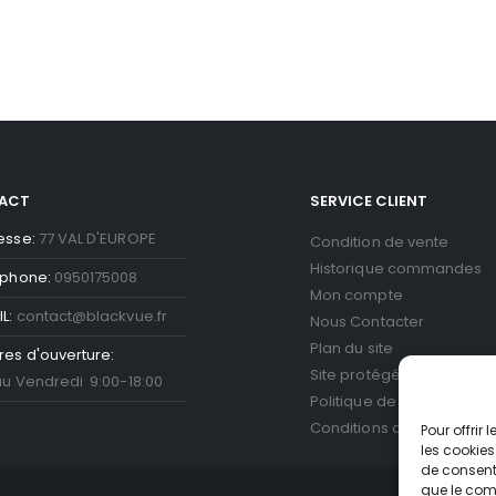
ACT
SERVICE CLIENT
esse:
77 VAL D'EUROPE
Condition de vente
Historique commandes
éphone:
0950175008
Mon compte
L:
contact@blackvue.fr
Nous Contacter
Plan du site
res d'ouverture:
Site protégé par reCAPT
au Vendredi 9:00-18:00
Politique de confidentiali
Conditions d'utilisation
Go
Pour offrir
les cookies
de consenti
que le comp