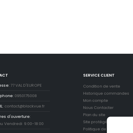
ACT
SERVICE CLIENT
esse:
77 VAL D'EUROPE
Condition de vente
Historique commandes
éphone:
0950175008
Mon compte
L:
contact@blackvue.fr
Nous Contacter
Plan du site
res d'ouverture:
Site protégé par reCAPT
au Vendredi 9:00-18:00
Politique de confidentiali