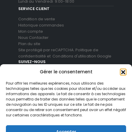
Lundi au Vendredi 9:00-18:00
SERVICE CLIENT
Condition de vente
Historique commandes
Mon compte
Nous Contacter
Plan du site
Site protégé par reCAPTCHA.
Politique de
confidentialité
et
Conditions d'utilisation
Google
SUIVEZ-NOUS
Gérer le consentement
Pour offrir les meilleures expériences, nous utilisons des
technologies telles que les cookies pour stocker et/ou accéder aux
informations des appareils. Le fait de consentir à ces technologies
nous permettra de traiter des données telles que le comportement
de navigation ou les ID uniques sur ce site. Le fait de ne pas
consentir ou de retirer son consentement peut avoir un effet négatif
sur certaines caractéristiques et fonctions.
© Blackvue Shop France. All Rights Reserved
Accepter