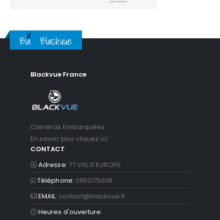
Blackvue
Blackvue
Blackvue France
Caméras Embarquées
En savoir plus cliquez ici
CONTACT
Adresse:
77 VAL D'EUROPE
Téléphone:
0950175008
EMAIL:
contact@blackvue.fr
Heures d'ouverture: