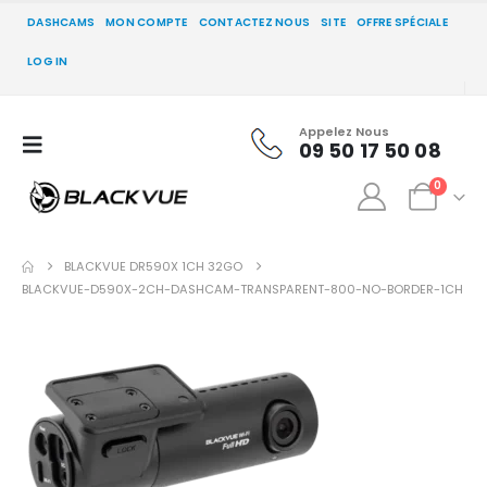
DASHCAMS
MON COMPTE
CONTACTEZ NOUS
SITE
OFFRE SPÉCIALE
LOG IN
Appelez Nous
09 50 17 50 08
0
BLACKVUE DR590X 1CH 32GO
BLACKVUE-D590X-2CH-DASHCAM-TRANSPARENT-800-NO-BORDER-1CH