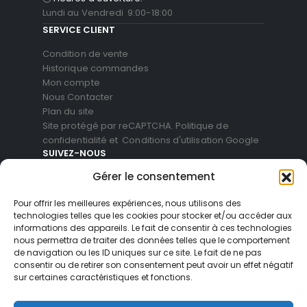
Lundi au Vendredi 9:00-18:00
SERVICE CLIENT
Condition de vente
Historique commandes
Mon compte
Nous Contacter
Plan du site
Site protégé par reCAPTCHA.
Politique de
confidentialité
et
Conditions d'utilisation
Google
SUIVEZ-NOUS
Gérer le consentement
Pour offrir les meilleures expériences, nous utilisons des
technologies telles que les cookies pour stocker et/ou accéder aux
informations des appareils. Le fait de consentir à ces technologies
nous permettra de traiter des données telles que le comportement
de navigation ou les ID uniques sur ce site. Le fait de ne pas
consentir ou de retirer son consentement peut avoir un effet négatif
sur certaines caractéristiques et fonctions.
© Blackvue Shop France. All Rights Reserved