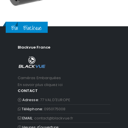
Blackvue
Blackvue
Blackvue France
Caméras Embarquées
En savoir plus cliquez ici
CONTACT
Adresse:
77 VAL D'EUROPE
Téléphone:
0950175008
EMAIL:
contact@blackvue.fr
Heures d'ouverture: