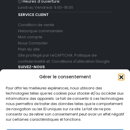
Heures d'ouverture:
Lundi au Vendredi 9:00-18:00
SERVICE CLIENT
Condition de vente
Historique commandes
Mon compte
Nous Contacter
Plan du site
Site protégé par reCAPTCHA.
Politique de
confidentialité
et
Conditions d'utilisation
Google
SUIVEZ-NOUS
Gérer le consentement
Pour offrir les meilleures expériences, nous utilisons des
technologies telles que les cookies pour stocker et/ou accéder aux
informations des appareils. Le fait de consentir à ces technologies
nous permettra de traiter des données telles que le comportement
de navigation ou les ID uniques sur ce site. Le fait de ne pas
consentir ou de retirer son consentement peut avoir un effet négatif
sur certaines caractéristiques et fonctions.
© Blackvue Shop France. All Rights Reserved