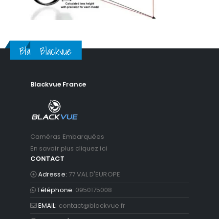
Blackvue
Blackvue
Blackvue France
Caméras Embarquées
En savoir plus cliquez ici
CONTACT
Adresse:
77 VAL D'EUROPE
Téléphone:
0950175008
EMAIL:
contact@blackvue.fr