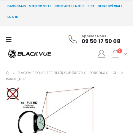
DASHCAMS
MON COMPTE
CONTACTEZ NOUS
SITE
OFFRE SPÉCIALE
LOG IN
Appelez Nous
09 50 17 50 08
0
BLACKVUE POLARIZER FILTER CLIP DR970 X - DR900S&X - 1CH
IMAGE_007