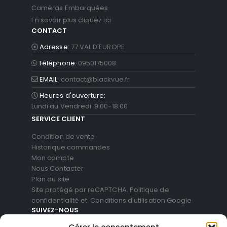
Caméras Embarquées
En savoir plus cliquez ici
CONTACT
Adresse:
77 VAL D'EUROPE
Téléphone:
0950175008
EMAIL:
contact@blackvue.fr
Heures d'ouverture:
Lundi au Vendredi 9:00-18:00
SERVICE CLIENT
Condition de vente
Historique commandes
Mon compte
Nous Contacter
Plan du site
Site protégé par reCAPTCHA.
Politique de
confidentialité
et
Conditions d'utilisation
Google
SUIVEZ-NOUS