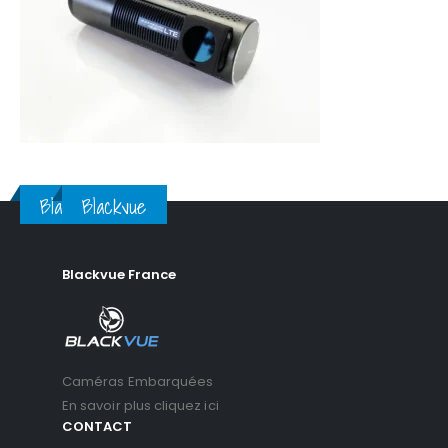
Blackvue
Blackvue
Blackvue France
Caméras Embarquées
En savoir plus cliquez ici
CONTACT