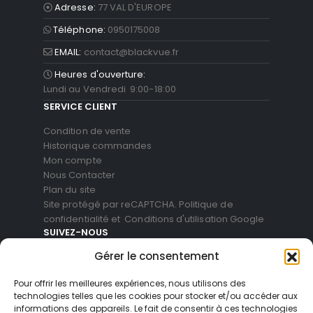
Adresse:
77 VAL D'EUROPE
Téléphone:
0950175008
EMAIL:
contact@blackvue.fr
Heures d'ouverture:
Lundi au Vendredi 9:00-18:00
SERVICE CLIENT
Condition de vente
Historique commandes
Mon compte
Nous Contacter
Plan du site
Site protégé par reCAPTCHA.
Politique de
confidentialité
et
Conditions d'utilisation
Google
SUIVEZ-NOUS
Gérer le consentement
Pour offrir les meilleures expériences, nous utilisons des
technologies telles que les cookies pour stocker et/ou accéder aux
informations des appareils. Le fait de consentir à ces technologies