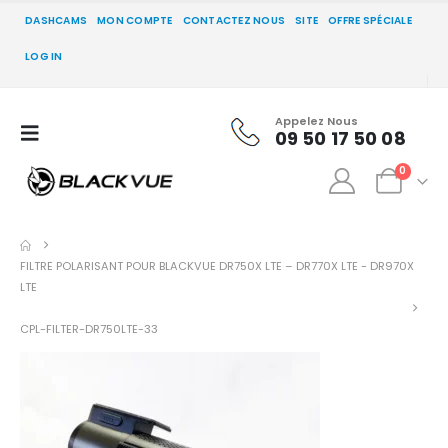
DASHCAMS
MON COMPTE
CONTACTEZ NOUS
SITE
OFFRE SPÉCIALE
LOG IN
Appelez Nous
09 50 17 50 08
0
FILTRE POLARISANT POUR BLACKVUE DR750X LTE – DR770X LTE - DR970X
LTE
CPL-FILTER-DR750LTE-33