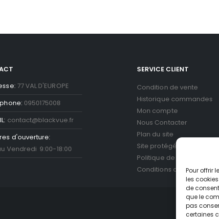
ACT
SERVICE CLIENT
esse:
77 VAL D'EUROPE
Condition de vente
Historique commandes
éphone:
0950175008
Mon compte
L:
contact@blackvue.fr
Nous Contacter
Plan du site
res d'ouverture:
Site protégé par reCAPT
au Vendredi 9:00-18:00
Politique de confidentiali
Conditions d'utilisation
Go
Pour offrir
les cookies
de consenti
que le comp
pas consent
certaines c