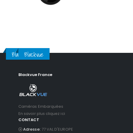
Blackvue
Blackvue
Blackvue France
Caméras Embarquées
En savoir plus cliquez ici
CONTACT
Adresse:
77 VAL D'EUROPE