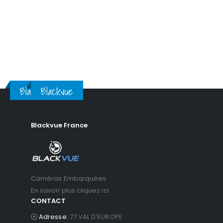
Blackvue
Blackvue
Blackvue France
Caméras Embarquées
En savoir plus cliquez ici
CONTACT
Adresse:
77 VAL D'EUROPE