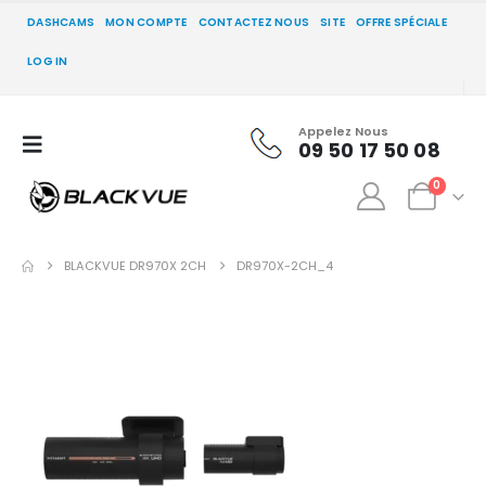
DASHCAMS
MON COMPTE
CONTACTEZ NOUS
SITE
OFFRE SPÉCIALE
LOG IN
Appelez Nous
09 50 17 50 08
0
BLACKVUE DR970X 2CH
DR970X-2CH_4