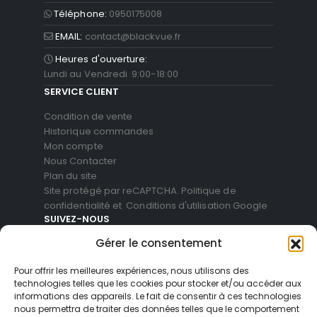
Téléphone:
0950175008
EMAIL:
contact@blackvue.fr
Heures d'ouverture:
Lundi au Vendredi 9:00-18:00
SERVICE CLIENT
Condition de vente
Historique commandes
Mon compte
Nous Contacter
Plan du site
Site protégé par reCAPTCHA.
Politique de
confidentialité
et
Conditions d'utilisation
Google
SUIVEZ-NOUS
Gérer le consentement
Pour offrir les meilleures expériences, nous utilisons des
technologies telles que les cookies pour stocker et/ou accéder aux
informations des appareils. Le fait de consentir à ces technologies
nous permettra de traiter des données telles que le comportement