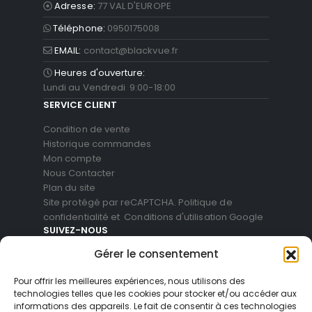
Adresse:
77 VAL D'EUROPE
Téléphone:
0950175008
EMAIL:
contact@blackvue.fr
Heures d'ouverture:
Lundi au Vendredi 9:00-18:00
SERVICE CLIENT
Condition de vente
Historique commandes
Mon compte
Nous Contacter
Plan du site
Site protégé par reCAPTCHA.
Politique de
confidentialité
et
Conditions d'utilisation
Google
SUIVEZ-NOUS
Gérer le consentement
Pour offrir les meilleures expériences, nous utilisons des
technologies telles que les cookies pour stocker et/ou accéder aux
informations des appareils. Le fait de consentir à ces technologies