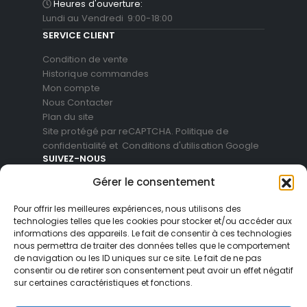
Heures d'ouverture:
Lundi au Vendredi 9:00-18:00
SERVICE CLIENT
Condition de vente
Historique commandes
Mon compte
Nous Contacter
Plan du site
Site protégé par reCAPTCHA.
Politique de
confidentialité
et
Conditions d'utilisation
Google
SUIVEZ-NOUS
Gérer le consentement
Pour offrir les meilleures expériences, nous utilisons des
technologies telles que les cookies pour stocker et/ou accéder aux
informations des appareils. Le fait de consentir à ces technologies
nous permettra de traiter des données telles que le comportement
de navigation ou les ID uniques sur ce site. Le fait de ne pas
consentir ou de retirer son consentement peut avoir un effet négatif
sur certaines caractéristiques et fonctions.
© Blackvue Shop France. All Rights Reserved