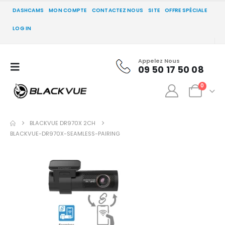
DASHCAMS
MON COMPTE
CONTACTEZ NOUS
SITE
OFFRE SPÉCIALE
LOG IN
Appelez Nous
09 50 17 50 08
0
BLACKVUE DR970X 2CH
BLACKVUE-DR970X-SEAMLESS-PAIRING