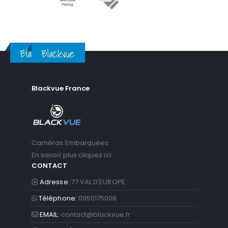
Blackvue
Blackvue
Blackvue France
Caméras Embarquées
En savoir plus cliquez ici
CONTACT
Adresse:
77 VAL D'EUROPE
Téléphone:
0950175008
EMAIL:
contact@blackvue.fr