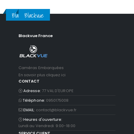
Blackvue
Blackvue
Blackvue France
Caméras Embarquées
En savoir plus cliquez ici
CONTACT
Adresse:
77 VAL D'EUROPE
Téléphone:
0950175008
EMAIL:
contact@blackvue.fr
Heures d'ouverture:
Lundi au Vendredi 9:00-18:00
SERVICE CLIENT