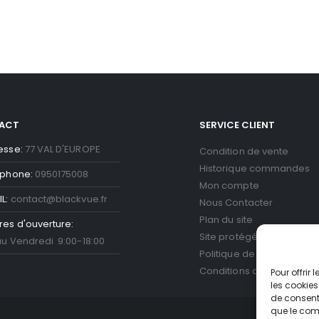
ACT
SERVICE CLIENT
esse:
77 VAL D'EUROPE
Condition de vente
Historique commandes
éphone:
0950175008
Mon compte
L:
contact@blackvue.fr
Nous Contacter
Plan du site
res d'ouverture:
Site protégé par reCAPT
au Vendredi 9:00-18:00
Politique de confidentiali
Conditions d'utilisation
Go
Pour offrir
les cookies
de consenti
que le comp