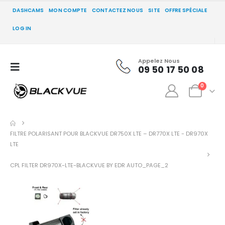
DASHCAMS
MON COMPTE
CONTACTEZ NOUS
SITE
OFFRE SPÉCIALE
LOG IN
Appelez Nous
09 50 17 50 08
0
FILTRE POLARISANT POUR BLACKVUE DR750X LTE – DR770X LTE - DR970X
LTE
CPL FILTER DR970X-LTE-BLACKVUE BY EDR AUTO_PAGE_2