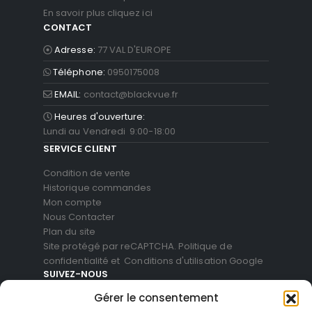
En savoir plus cliquez ici
CONTACT
Adresse:
77 VAL D'EUROPE
Téléphone:
0950175008
EMAIL:
contact@blackvue.fr
Heures d'ouverture:
Lundi au Vendredi 9:00-18:00
SERVICE CLIENT
Condition de vente
Historique commandes
Mon compte
Nous Contacter
Plan du site
Site protégé par reCAPTCHA.
Politique de
confidentialité
et
Conditions d'utilisation
Google
SUIVEZ-NOUS
Gérer le consentement