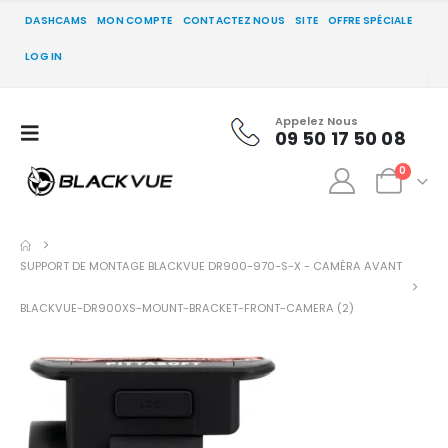
DASHCAMS
MON COMPTE
CONTACTEZ NOUS
SITE
OFFRE SPÉCIALE
LOG IN
Appelez Nous
09 50 17 50 08
0
SUPPORT DE MONTAGE BLACKVUE DR900-970-S-X - CAMÉRA AVANT
BLACKVUE-DR900XS-MOUNT-BRACKET-FRONT-CAMERA (2)