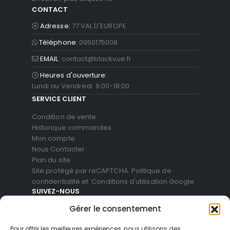
CONTACT
Adresse:
77 VAL D'EUROPE
Téléphone:
0950175008
EMAIL:
contact@blackvue.fr
Heures d'ouverture:
Lundi au Vendredi 9:00-18:00
SERVICE CLIENT
Condition de vente
Historique commandes
Mon compte
Nous Contacter
Plan du site
Site protégé par reCAPTCHA.
Politique de
confidentialité
et
Conditions d'utilisation
Google
SUIVEZ-NOUS
Gérer le consentement
Pour offrir les meilleures expériences, nous utilisons des