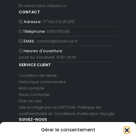
En savoir plus cliquez ici
CONTACT
Adresse:
77 VAL D'EUROPE
Téléphone:
0950175008
EMAIL:
contact@blackvue.fr
Heures d'ouverture:
Lundi au Vendredi 9:00-18:00
SERVICE CLIENT
Condition de vente
Historique commandes
Mon compte
Nous Contacter
Plan du site
Site protégé par reCAPTCHA.
Politique de
confidentialité
et
Conditions d'utilisation
Google
SUIVEZ-NOUS
Gérer le consentement