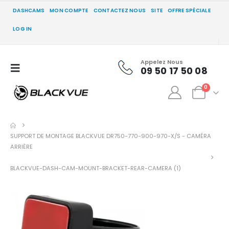
DASHCAMS
MON COMPTE
CONTACTEZ NOUS
SITE
OFFRE SPÉCIALE
LOG IN
Appelez Nous
09 50 17 50 08
0
SUPPORT DE MONTAGE BLACKVUE DR750-770-900-970-X/S - CAMÉRA
ARRIÈRE
BLACKVUE-DASH-CAM-MOUNT-BRACKET-REAR-CAMERA (1)