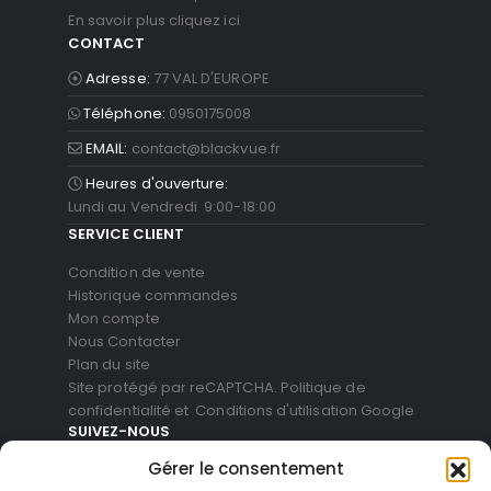
En savoir plus cliquez ici
CONTACT
Adresse:
77 VAL D'EUROPE
Téléphone:
0950175008
EMAIL:
contact@blackvue.fr
Heures d'ouverture:
Lundi au Vendredi 9:00-18:00
SERVICE CLIENT
Condition de vente
Historique commandes
Mon compte
Nous Contacter
Plan du site
Site protégé par reCAPTCHA.
Politique de
confidentialité
et
Conditions d'utilisation
Google
SUIVEZ-NOUS
Gérer le consentement