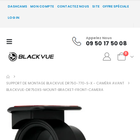
DASHCAMS
MON COMPTE
CONTACTEZ NOUS
SITE
OFFRE SPÉCIALE
LOG IN
Appelez Nous
09 50 17 50 08
0
SUPPORT DE MONTAGE BLACKVUE DR750-770-S-X - CAMÉRA AVANT
BLACKVUE-DR750XS-MOUNT-BRACKET-FRONT-CAMERA