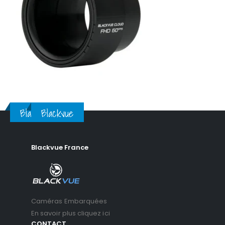
Blackvue
Blackvue
Blackvue France
Caméras Embarquées
En savoir plus cliquez ici
CONTACT