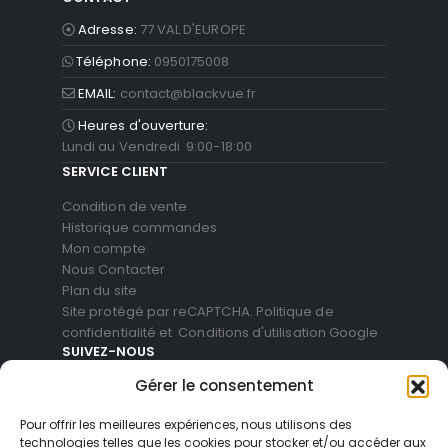
Adresse:
77 VAL D'EUROPE
Téléphone:
0950175008
EMAIL:
contact@blackvue.fr
Heures d'ouverture:
Lundi au Vendredi 9:00-18:00
SERVICE CLIENT
Condition de vente
Historique commandes
Mon compte
Nous Contacter
Plan du site
Site protégé par reCAPTCHA.
Politique de
confidentialité
et
Conditions d'utilisation
Google
SUIVEZ-NOUS
Gérer le consentement
Pour offrir les meilleures expériences, nous utilisons des
technologies telles que les cookies pour stocker et/ou accéder aux