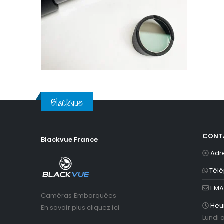
Blackvue
Blackvue
CONT
Blackvue France
Adr
Tél
EMAI
Caméras Embarquées
Heu
En savoir plus cliquez ici
Lundi 