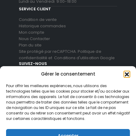
Lundi au Vendredi 9:00-18:00
SERVICE CLIENT
Condition de vente
Historique commandes
Mon compte
Nous Contacter
Plan du site
Site protégé par reCAPTCHA.
Politique de
confidentialité
et
Conditions d'utilisation
Google
SUIVEZ-NOUS
Gérer le consentement
Pour offrir les meilleures expériences, nous utilisons des
technologies telles que les cookies pour stocker et/ou accéder aux
informations des appareils. Le fait de consentir à ces technologies
nous permettra de traiter des données telles que le comportement
de navigation ou les ID uniques sur ce site. Le fait de ne pas
consentir ou de retirer son consentement peut avoir un effet négatif
sur certaines caractéristiques et fonctions.
© Blackvue Shop France. All Rights Reserved
Accepter