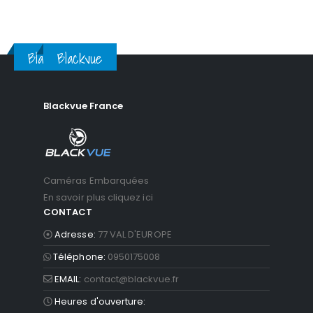
Blackvue
Blackvue
Blackvue France
Caméras Embarquées
En savoir plus cliquez ici
CONTACT
Adresse:
77 VAL D'EUROPE
Téléphone:
0950175008
EMAIL:
contact@blackvue.fr
Heures d'ouverture: