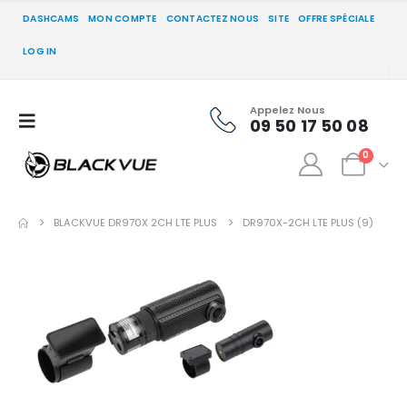
DASHCAMS
MON COMPTE
CONTACTEZ NOUS
SITE
OFFRE SPÉCIALE
LOG IN
Appelez Nous
09 50 17 50 08
0
BLACKVUE DR970X 2CH LTE PLUS
DR970X-2CH LTE PLUS (9)