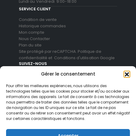
Lundi au Vendredi 9:00-18:00
SERVICE CLIENT
Condition de vente
Historique commandes
Mon compte
Nous Contacter
Plan du site
Site protégé par reCAPTCHA.
Politique de
confidentialité
et
Conditions d'utilisation
Google
SUIVEZ-NOUS
Gérer le consentement
Pour offrir les meilleures expériences, nous utilisons des
technologies telles que les cookies pour stocker et/ou accéder aux
informations des appareils. Le fait de consentir à ces technologies
nous permettra de traiter des données telles que le comportement
de navigation ou les ID uniques sur ce site. Le fait de ne pas
consentir ou de retirer son consentement peut avoir un effet négatif
sur certaines caractéristiques et fonctions.
© Blackvue Shop France. All Rights Reserved
Accepter