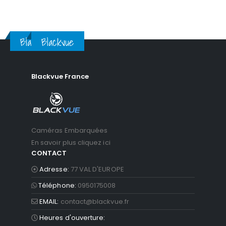
Blackvue
Blackvue
Blackvue France
Caméras Embarquées
En savoir plus cliquez ici
CONTACT
Adresse:
77 VAL D'EUROPE
Téléphone:
0950175008
EMAIL:
contact@blackvue.fr
Heures d'ouverture: