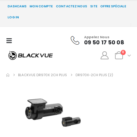
DASHCAMS
MON COMPTE
CONTACTEZ NOUS
SITE
OFFRE SPÉCIALE
LOG IN
Appelez Nous
09 50 17 50 08
0
BLACKVUE DR970X 2CH PLUS
DR970X-2CH PLUS (2)