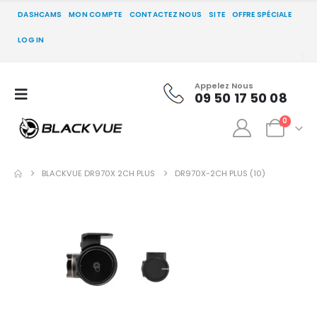
DASHCAMS
MON COMPTE
CONTACTEZ NOUS
SITE
OFFRE SPÉCIALE
LOG IN
Appelez Nous
09 50 17 50 08
0
BLACKVUE DR970X 2CH PLUS
DR970X-2CH PLUS (10)