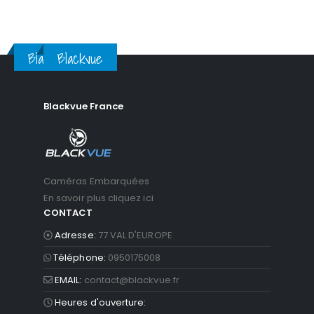
Blackvue
Blackvue
Blackvue France
Caméras Embarquées
En savoir plus cliquez ici
CONTACT
Adresse:
77 VAL D'EUROPE
Téléphone:
0950175008
EMAIL:
contact@blackvue.fr
Heures d'ouverture: