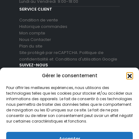
Lundi au Vendredi 9:00-18:00
SERVICE CLIENT
Condition de vente
Historique commandes
Mon compte
Nous Contacter
Plan du site
Site protégé par reCAPTCHA.
Politique de
confidentialité
et
Conditions d'utilisation
Google
SUIVEZ-NOUS
Gérer le consentement
Pour offrir les meilleures expériences, nous utilisons des
technologies telles que les cookies pour stocker et/ou accéder aux
informations des appareils. Le fait de consentir à ces technologies
nous permettra de traiter des données telles que le comportement
de navigation ou les ID uniques sur ce site. Le fait de ne pas
consentir ou de retirer son consentement peut avoir un effet négatif
sur certaines caractéristiques et fonctions.
© Blackvue Shop France. All Rights Reserved
Accepter