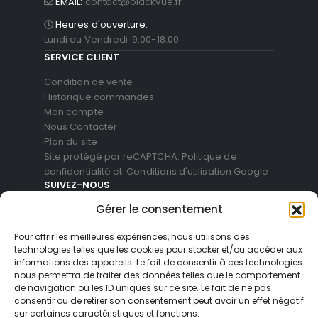
EMAIL:
contact@blackvue.fr
Heures d'ouverture:
Lundi au Vendredi 9:00-18:00
SERVICE CLIENT
Condition de vente
Historique commandes
Mon compte
Nous Contacter
Plan du site
Site protégé par reCAPTCHA.
Politique de
confidentialité
et
Conditions d'utilisation
Google
SUIVEZ-NOUS
Gérer le consentement
Pour offrir les meilleures expériences, nous utilisons des
technologies telles que les cookies pour stocker et/ou accéder aux
informations des appareils. Le fait de consentir à ces technologies
nous permettra de traiter des données telles que le comportement
de navigation ou les ID uniques sur ce site. Le fait de ne pas
consentir ou de retirer son consentement peut avoir un effet négatif
sur certaines caractéristiques et fonctions.