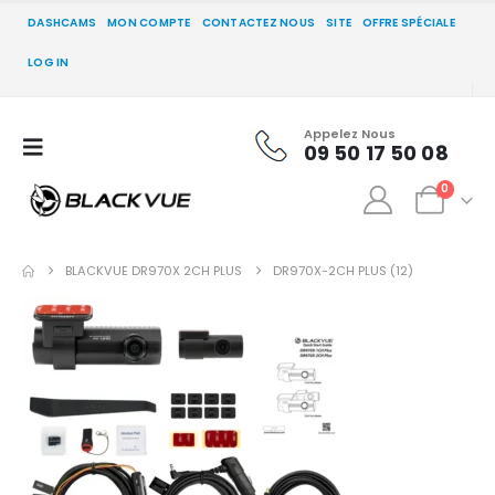
DASHCAMS
MON COMPTE
CONTACTEZ NOUS
SITE
OFFRE SPÉCIALE
LOG IN
Appelez Nous
09 50 17 50 08
0
BLACKVUE DR970X 2CH PLUS
DR970X-2CH PLUS (12)