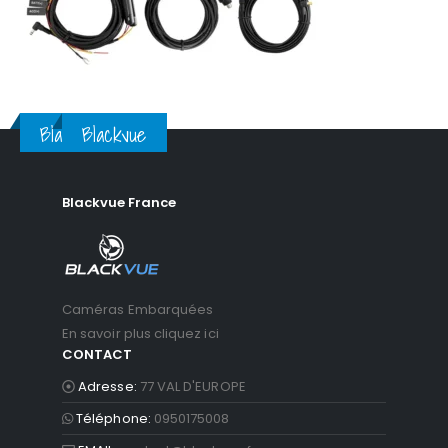
Blackvue
Blackvue
Blackvue France
Caméras Embarquées
En savoir plus cliquez ici
CONTACT
Adresse:
77 VAL D'EUROPE
Téléphone:
0950175008