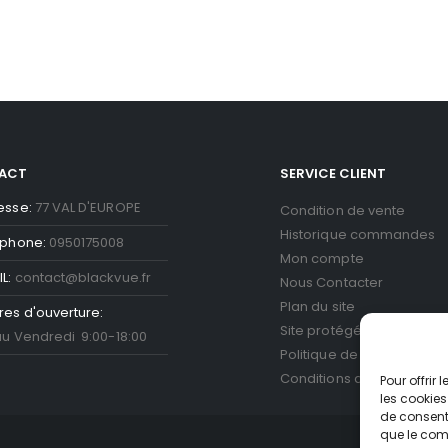
ACT
SERVICE CLIENT
esse:
77 VAL D'EUROPE
Condition de vente
Historique commandes
éphone:
0950175008
Mon compte
L:
contact@blackvue.fr
Nous Contacter
Plan du site
res d'ouverture:
Site protégé par reCAPT
au Vendredi 9:00-18:00
Politique de confidentiali
Conditions d'utilisation
Go
Pour offrir
les cookies
de consenti
que le comp