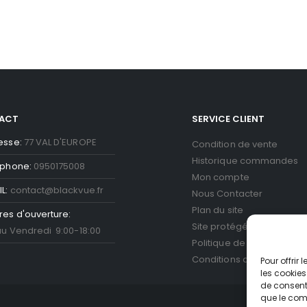
ACT
SERVICE CLIENT
esse:
77 VAL D'EUROPE
Condition de vente
Historique commandes
éphone:
0950175008
Mon compte
L:
contact@blackvue.fr
Nous Contacter
Plan du site
res d'ouverture:
Site protégé par reCAPT
au Vendredi 9:00-18:00
Politique de confidentiali
Conditions d'utilisation
Go
Pour offrir
les cookies
de consenti
que le comp